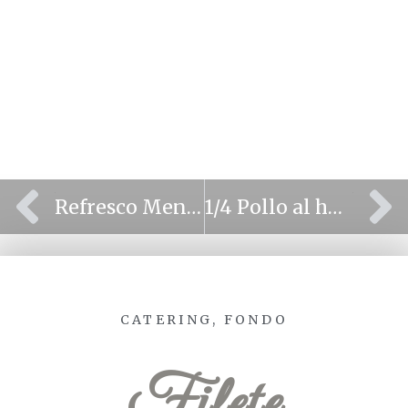
⫷
⫸
Refresco Menta
1/4 Pollo al horno
CATERING
,
FONDO
Filete