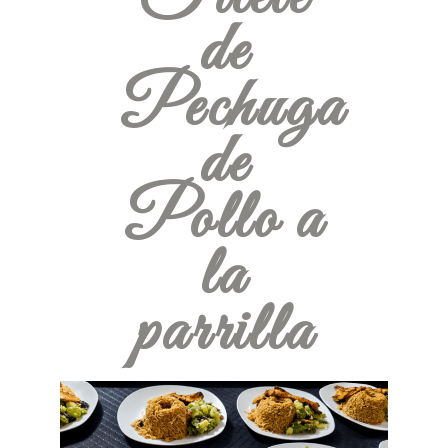
de
Pechuga
de
Pollo a
la
parrilla