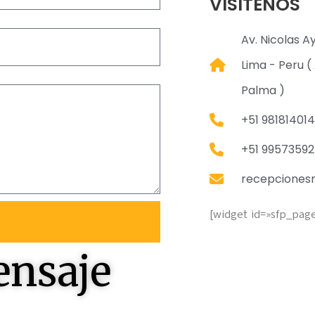
VISITENOS
Av. Nicolas A
Lima - Peru ( 
Palma )
+51 981814014
+51 9957359
recepciones
[widget id=»sfp_pag
ensaje
 responderles