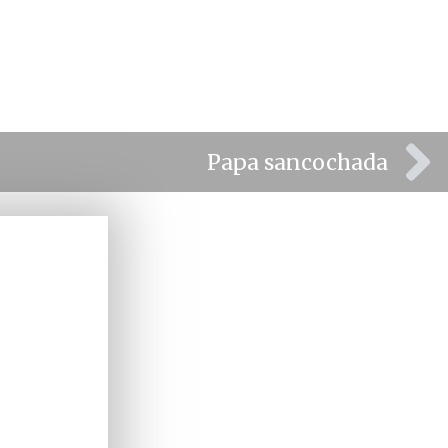
⫸
Papa sancochada