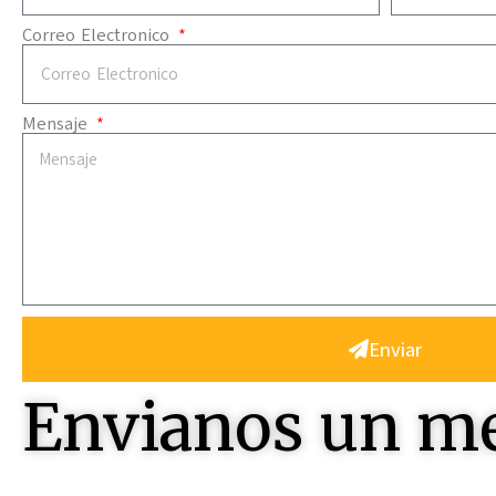
Correo Electronico
Mensaje
Enviar
Envianos un m
Contactenos , seremos felices en