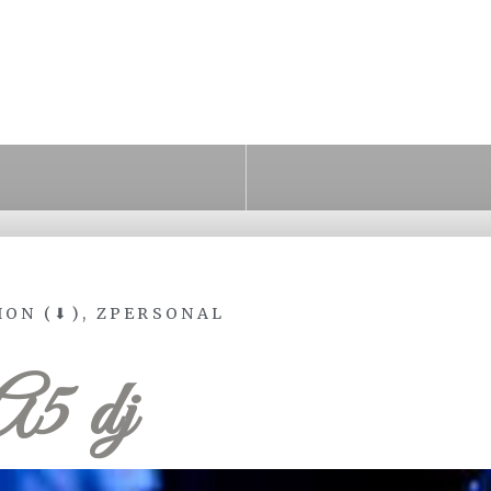
ION (⬇)
,
ZPERSONAL
A5 dj