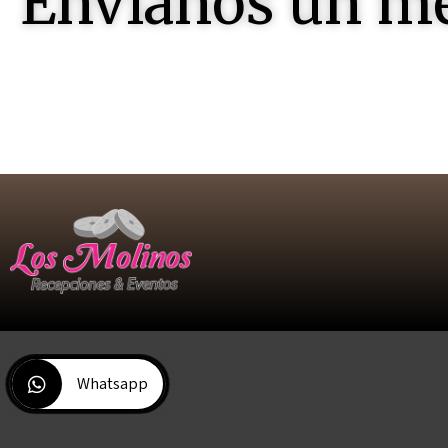
Envianos un m
Contactenos , seremos felices en
Whatsapp