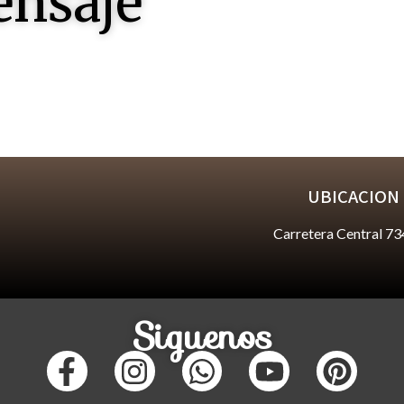
ensaje
 responderles
UBICACION
Carretera Central 73
Siguenos