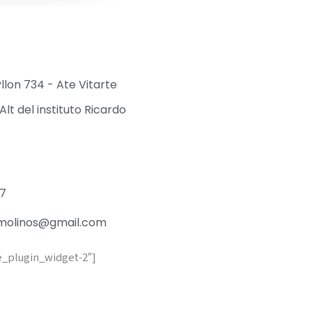
yllon 734 - Ate Vitarte
Alt del instituto Ricardo
27
molinos@gmail.com
e_plugin_widget-2″]