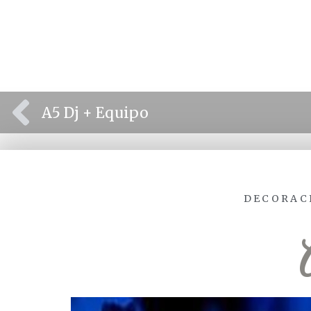
⫷
A5 Dj + Equipo
DECORAC