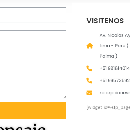
VISITENOS
Av. Nicolas A
Lima - Peru ( 
Palma )
+51 981814014
+51 9957359
recepciones
[widget id=»sfp_pag