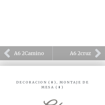
⫷
⫸
A6 2Camino
A6 2cruz
DECORACION (⬇)
,
MONTAJE DE
MESA (⬇)