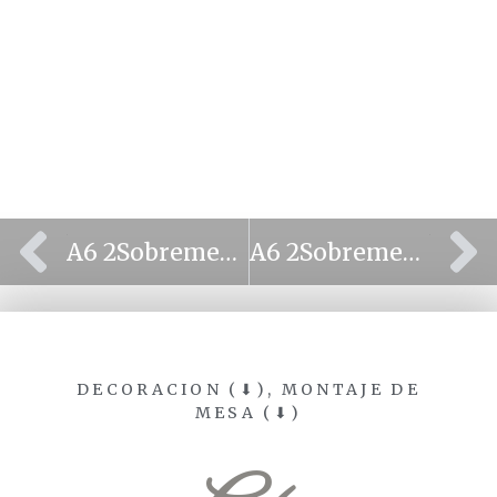
⫷
⫸
A6 2Sobremesa circular
A6 2Sobremesa cuadrado 2
DECORACION (⬇)
,
MONTAJE DE
MESA (⬇)