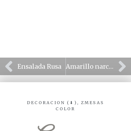
⫷
⫸
Ensalada Rusa
Amarillo narciso – Daffodil
DECORACION (⬇)
,
ZMESAS
COLOR