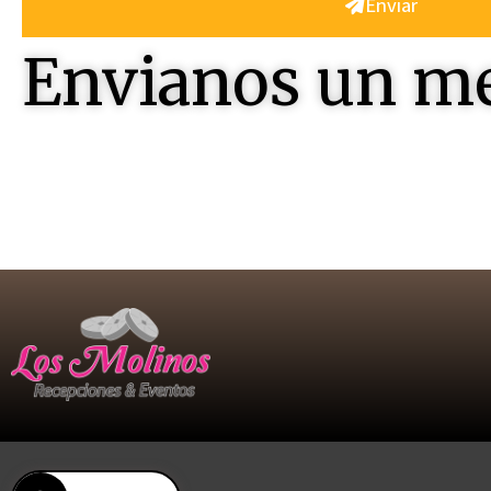
Enviar
Envianos un m
Contactenos , seremos felices en