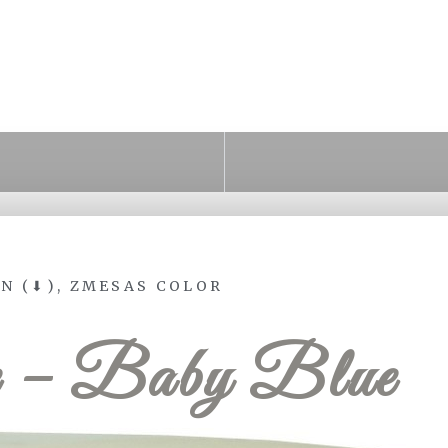
N (⬇)
,
ZMESAS COLOR
e – Baby Blue