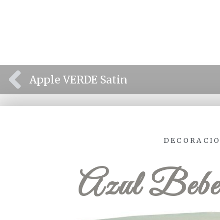
⫷
Apple VERDE Satin
DECORACIO
Azul Beb