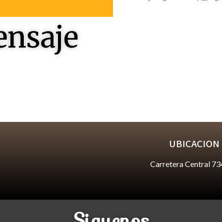
ensaje
 responderles
UBICACION
Carretera Central 73
Siguenos