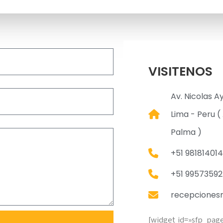
VISITENOS
Av. Nicolas A
Lima - Peru ( 
Palma )
+51 981814014
+51 9957359
recepciones
[widget id=»sfp_pag