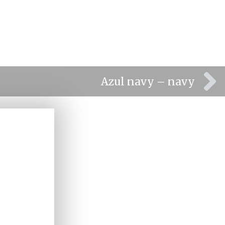
⫸
Azul navy – navy