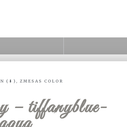
N (⬇)
,
ZMESAS COLOR
y – tiffanyblue-
aqua