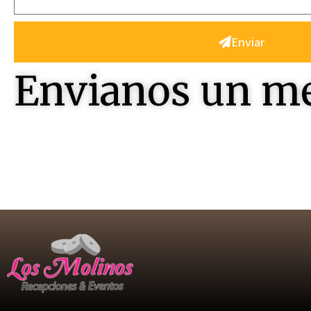
Enviar
Envianos un m
Contactenos , seremos felices en