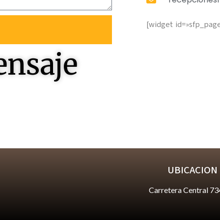
[widget id=»sfp_pag
ensaje
 responderles
UBICACION
Carretera Central 73