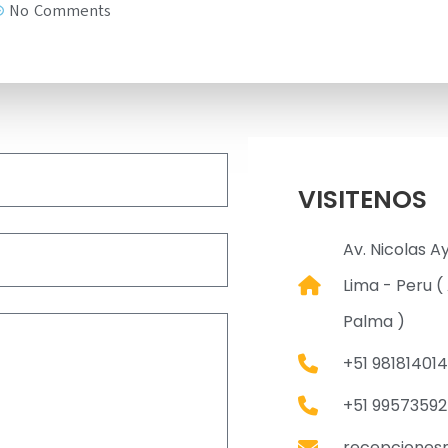
No Comments
VISITENOS
Av. Nicolas A
Lima - Peru ( 
Palma )
+51 981814014
+51 9957359
recepciones