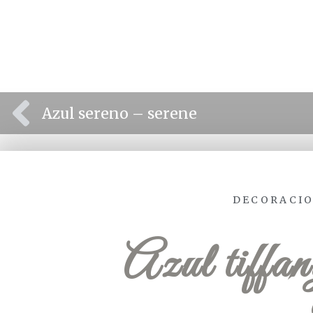
⫷
Azul sereno – serene
DECORACIO
Azul tiffan