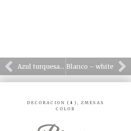
⫷
⫸
Azul turquesa – Turquoise
Blanco – white
DECORACION (⬇)
,
ZMESAS
COLOR