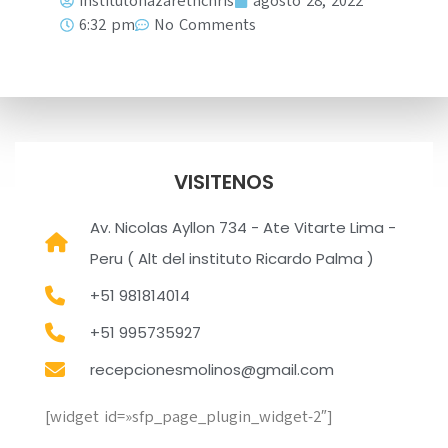
institutonazarethchris
agosto 28, 2022
6:32 pm
No Comments
VISITENOS
Av. Nicolas Ayllon 734 - Ate Vitarte Lima -
Peru ( Alt del instituto Ricardo Palma )
+51 981814014
+51 995735927
recepcionesmolinos@gmail.com
[widget id=»sfp_page_plugin_widget-2″]