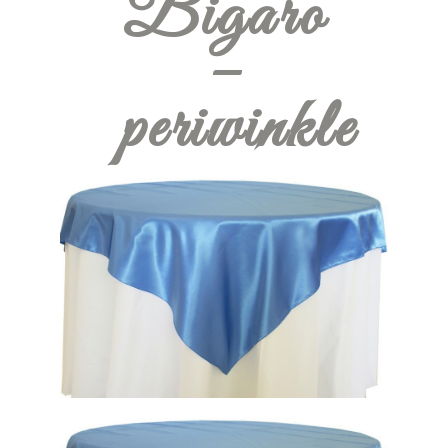
Bigaro
–
periwinkle