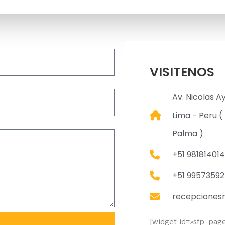
VISITENOS
Av. Nicolas A
Lima - Peru ( 
Palma )
+51 981814014
+51 9957359
recepciones
[widget id=»sfp_pag