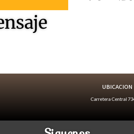
ensaje
 responderles
UBICACION
Carretera Central 73
Siguenos