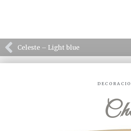
⫷
Celeste – Light blue
DECORACIO
Ch