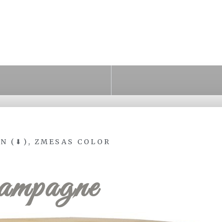
N (⬇)
,
ZMESAS COLOR
ampagne