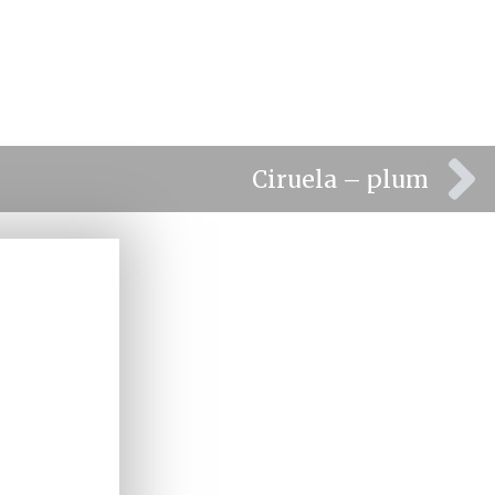
⫸
Ciruela – plum