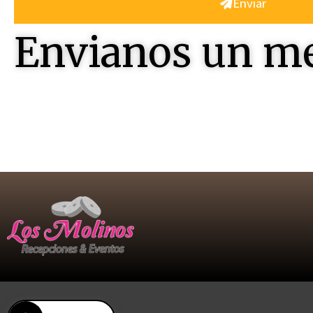
Enviar
Envianos un m
Contactenos , seremos felices en