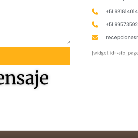
+51 981814014
+51 9957359
recepciones
[widget id=»sfp_pag
ensaje
 responderles