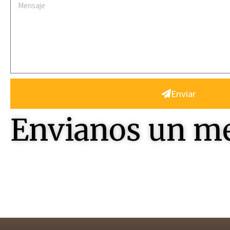
Enviar
Envianos un m
Contactenos , seremos felices en