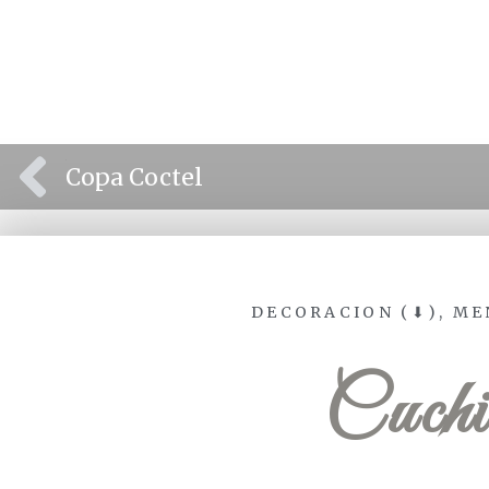
⫷
Copa Coctel
DECORACION (⬇)
,
ME
Cuchi