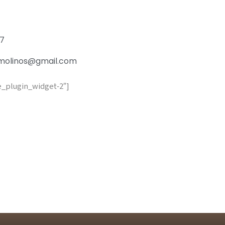
27
molinos@gmail.com
e_plugin_widget-2″]