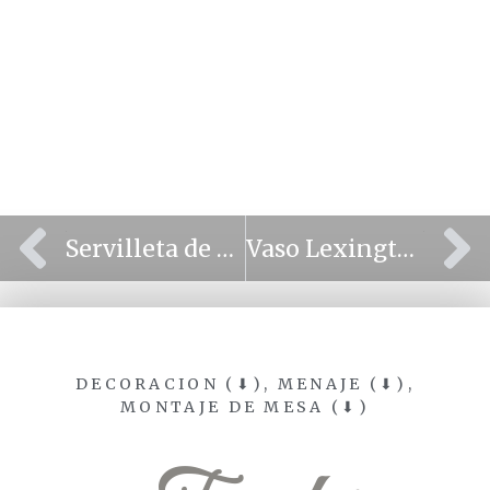
⫷
⫸
Servilleta de Tela
Vaso Lexington
DECORACION (⬇)
,
MENAJE (⬇)
,
MONTAJE DE MESA (⬇)