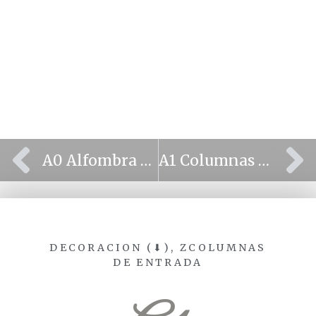
⫷
⫸
A0 Alfombra roja
A1 Columnas de entrada0 ideas2
DECORACION (⬇)
,
ZCOLUMNAS
DE ENTRADA