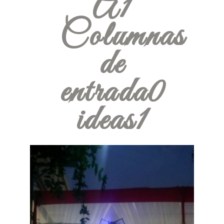
A1
Columnas
de
entrada0
ideas1