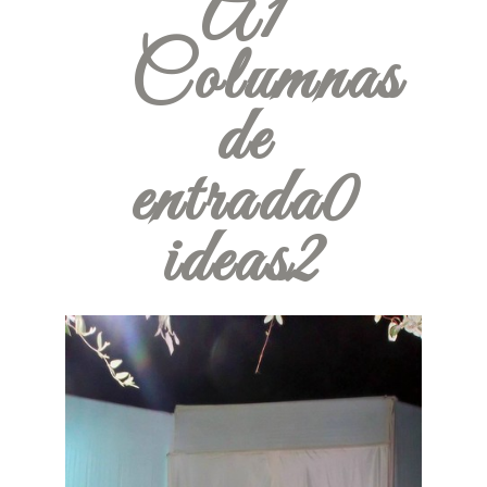
A1
Columnas
de
entrada0
ideas2