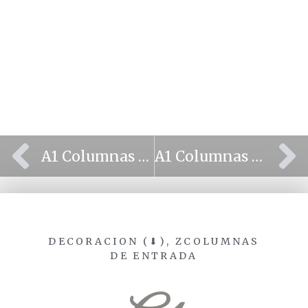
⫷
⫸
A1 Columnas de entrada0 ideas1
A1 Columnas entrada arabe
DECORACION (⬇)
,
ZCOLUMNAS
DE ENTRADA